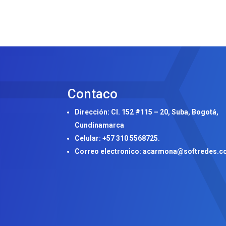
Contaco
Dirección: Cl. 152 #115 – 20, Suba, Bogotá,
Cundinamarca
Celular: +57 310 5568725.
Correo electronico: acarmona@softredes.c